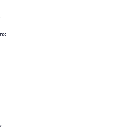
.
ro:
F