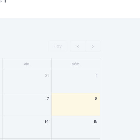
 II
Hoy
vie.
sáb.
31
1
7
8
14
15