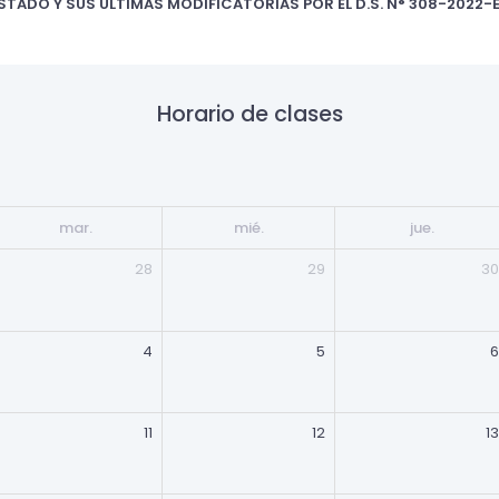
TADO Y SUS ÚLTIMAS MODIFICATORIAS POR EL D.S. N° 308-2022-EF
Horario de clases
mar.
mié.
jue.
28
29
30
4
5
6
11
12
13