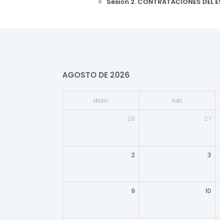
Sesión 2. CONTRATACIONES DEL ES
AGOSTO DE 2026
dom.
lun.
26
27
2
3
9
10