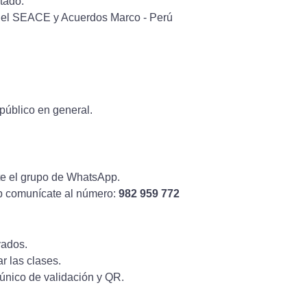
tado.
 del SEACE y Acuerdos Marco - Perú
público en general.
nte el grupo de WhatsApp.
p comunícate al número:
982 959 772
vados.
r las clases.
o único de validación y QR.