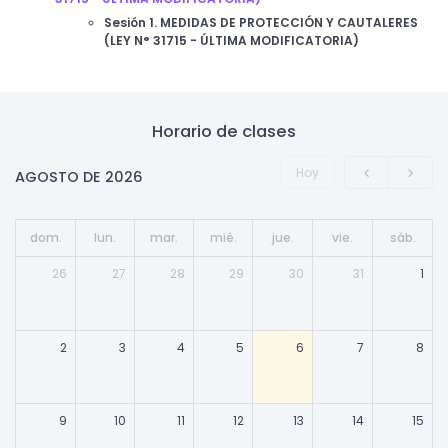
Sesión 1. MEDIDAS DE PROTECCIÓN Y CAUTALERES
(LEY N° 31715 - ÚLTIMA MODIFICATORIA)
Horario de clases
Hoy
AGOSTO DE 2026
dom.
lun.
mar.
mié.
jue.
vie.
sáb.
26
27
28
29
30
31
1
2
3
4
5
6
7
8
9
10
11
12
13
14
15