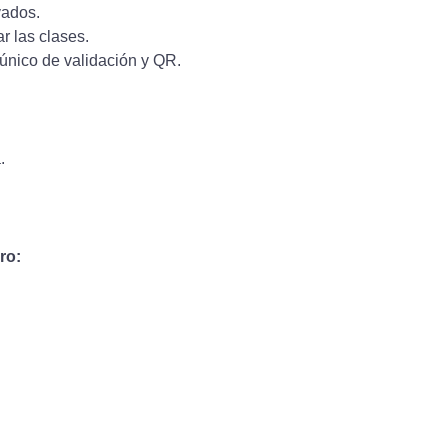
vados.
r las clases.
o único de validación y QR.
.
ro: