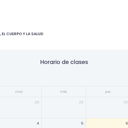
, EL CUERPO Y LA SALUD
Horario de clases
mar.
mié.
jue.
28
29
30
4
5
6