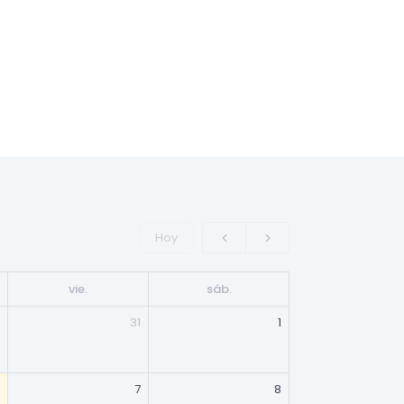
Hoy
vie.
sáb.
31
1
7
8