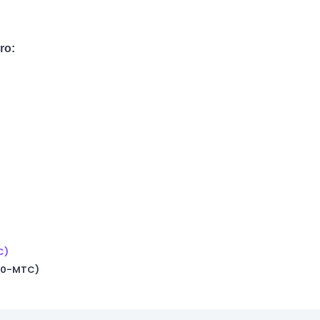
ro:
C)
20-MTC)