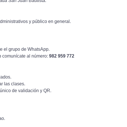
vada San Juan Bautista.
ministrativos y público en general.
nte el grupo de WhatsApp.
p comunícate al número:
982 959 772
vados.
r las clases.
o único de validación y QR.
ao.