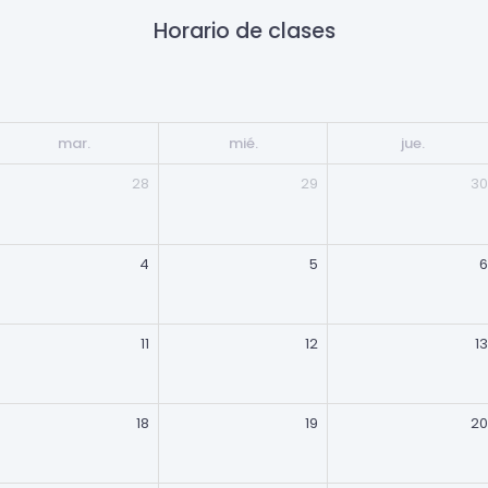
Horario de clases
mar.
mié.
jue.
28
29
30
4
5
6
11
12
13
18
19
20